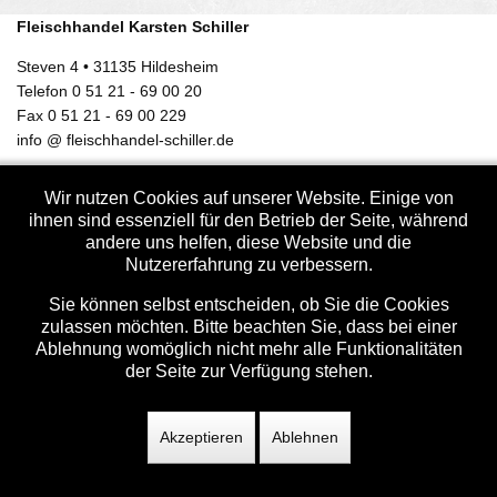
Fleischhandel Karsten Schiller
Steven 4 • 31135 Hildesheim
Telefon 0 51 21 - 69 00 20
Fax 0 51 21 - 69 00 229
info @ fleischhandel-schiller.de
x
Wir nutzen Cookies auf unserer Website. Einige von
QS-Zertifizierung
ihnen sind essenziell für den Betrieb der Seite, während
Zertifizierung
andere uns helfen, diese Website und die
Öffnungszeiten
Nutzererfahrung zu verbessern.
Anfahrtsplan
Sie können selbst entscheiden, ob Sie die Cookies
Mittagstisch der Woche
zulassen möchten. Bitte beachten Sie, dass bei einer
Ablehnung womöglich nicht mehr alle Funktionalitäten
Impressum
der Seite zur Verfügung stehen.
Datenschutzerklärung
Login
Akzeptieren
Ablehnen