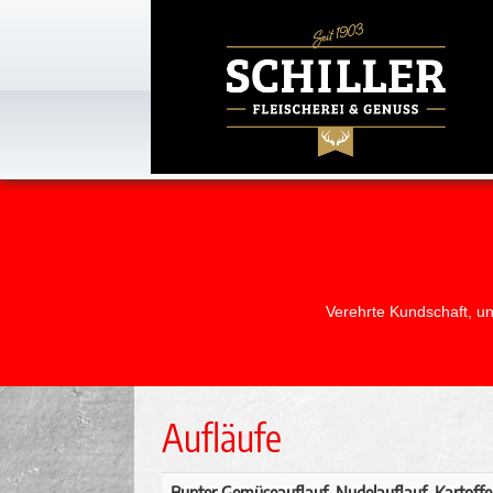
Verehrte Kundschaft, un
Aufläufe
Bunter Gemüseauflauf, Nudelauflauf, Kartoffe