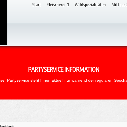
Start
Fleischerei
Wildspezialitäten
Mittagst
PARTYSERVICE INFORMATION
ser Partyservice steht Ihnen aktuell nur während der regulären Geschä
lauflauf